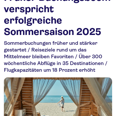
Nachhaltigkeit
verspricht
Personalia
erfolgreiche
Media
Sommersaison 2025
Über uns
Sommerbuchungen früher und stärker
Kontakt
gestartet / Reiseziele rund um das
Mittelmeer bleiben Favoriten / Über 300
wöchentliche Abflüge in 35 Destinationen /
Flugkapazitäten um 18 Prozent erhöht