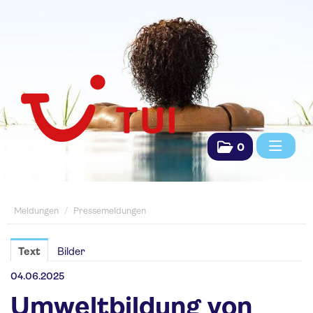
0
Meldungen
Meldungen
/
Pressemeldungen
Pressemeldungen
Saisonpräsentationen
Text
Bilder
Fachpresse
04.06.2025
Umweltbildung von
TUI Das Reisebüro