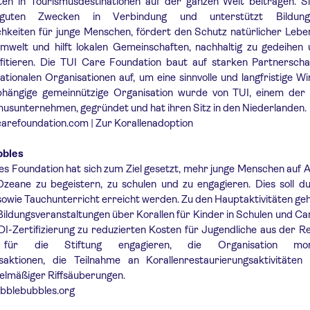
en in Tourismusdestinationen auf der ganzen Welt beitragen. Si
guten Zwecken in Verbindung und unterstützt Bildun
chkeiten für junge Menschen, fördert den Schutz natürlicher Leb
welt und hilft lokalen Gemeinschaften, nachhaltig zu gedeihen
fitieren. Die TUI Care Foundation baut auf starken Partnerscha
nationalen Organisationen auf, um eine sinnvolle und langfristige W
abhängige gemeinnützige Organisation wurde von TUI, einem der 
usunternehmen, gegründet und hat ihren Sitz in den Niederlanden.
arefoundation.com | Zur Korallenadoption
bbles
s Foundation hat sich zum Ziel gesetzt, mehr junge Menschen auf 
zeane zu begeistern, zu schulen und zu engagieren. Dies soll du
sowie Tauchunterricht erreicht werden. Zu den Hauptaktivitäten ge
Bildungsveranstaltungen über Korallen für Kinder in Schulen und C
I-Zertifizierung zu reduzierten Kosten für Jugendliche aus der Re
g für die Stiftung engagieren, die Organisation mona
aktionen, die Teilnahme an Korallenrestaurierungsaktivitäten
elmäßiger Riffsäuberungen.
bblebubbles.org