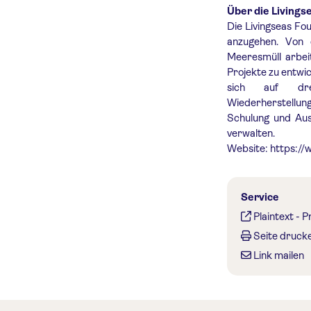
Über die Livings
Die Livingseas Fo
anzugehen. Von d
Meeresmüll arbei
Projekte zu entwic
sich auf dre
Wiederherstellung
Schulung und Ausb
verwalten.
Website: https://
Service
Plaintext
-
P
Seite druck
Link mailen