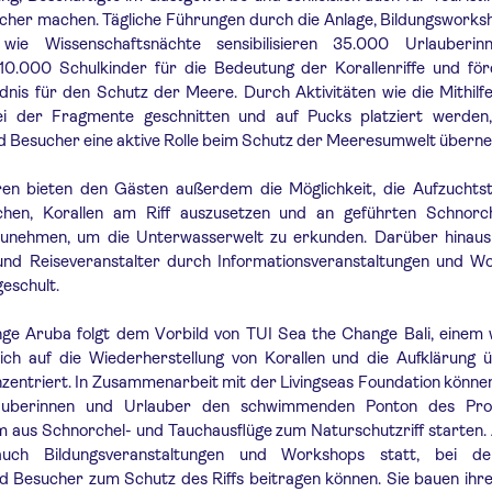
icher machen. Tägliche Führungen durch die Anlage, Bildungswork
 wie Wissenschaftsnächte sensibilisieren 35.000 Urlauberi
10.000 Schulkinder für die Bedeutung der Korallenriffe und för
nis für den Schutz der Meere. Durch Aktivitäten wie die Mithilf
ei der Fragmente geschnitten und auf Pucks platziert werden
d Besucher eine aktive Rolle beim Schutz der Meeresumwelt übern
ren bieten den Gästen außerdem die Möglichkeit, die Aufzuchtst
hen, Korallen am Riff auszusetzen und an geführten Schnorc
zunehmen, um die Unterwasserwelt zu erkunden. Darüber hinau
und Reiseveranstalter durch Informationsveranstaltungen und W
eschult.
ge Aruba folgt dem Vorbild von TUI Sea the Change Bali, einem 
ch auf die Wiederherstellung von Korallen und die Aufklärung 
entriert. In Zusammenarbeit mit der Livingseas Foundation können
auberinnen und Urlauber den schwimmenden Ponton des Pr
 aus Schnorchel- und Tauchausflüge zum Naturschutzriff starten.
auch Bildungsveranstaltungen und Workshops statt, bei de
 Besucher zum Schutz des Riffs beitragen können. Sie bauen ihre