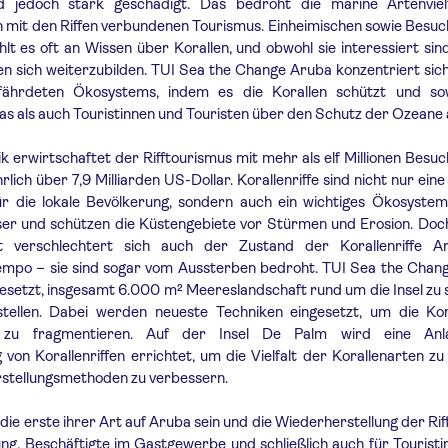
d jedoch stark geschädigt. Das bedroht die marine Artenviel
n mit den Riffen verbundenen Tourismus. Einheimischen sowie Besu
lt es oft an Wissen über Korallen, und obwohl sie interessiert sind
n sich weiterzubilden. TUI Sea the Change Aruba konzentriert sic
efährdeten Ökosystems, indem es die Korallen schützt und so
s als auch Touristinnen und Touristen über den Schutz der Ozeane a
bik erwirtschaftet der Rifftourismus mit mehr als elf Millionen Besu
lich über 7,9 Milliarden US-Dollar. Korallenriffe sind nicht nur eine
ür die lokale Bevölkerung, sondern auch ein wichtiges Ökosystem
er und schützen die Küstengebiete vor Stürmen und Erosion. Doch
 verschlechtert sich auch der Zustand der Korallenriffe A
mpo – sie sind sogar vom Aussterben bedroht. TUI Sea the Chan
 gesetzt, insgesamt 6.000 m² Meereslandschaft rund um die Insel zu
tellen. Dabei werden neueste Techniken eingesetzt, um die Kor
zu fragmentieren. Auf der Insel De Palm wird eine Anl
 von Korallenriffen errichtet, um die Vielfalt der Korallenarten z
rstellungsmethoden zu verbessern.
die erste ihrer Art auf Aruba sein und die Wiederherstellung der Riff
ung, Beschäftigte im Gastgewerbe und schließlich auch für Tourist