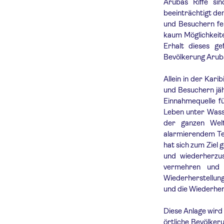
Arubas Riffe sin
beeinträchtigt de
und Besuchern feh
kaum Möglichkeite
Erhalt dieses g
Bevölkerung Aruba
Allein in der Kari
und Besuchern jähr
Einnahmequelle f
Leben unter Wass
der ganzen Welt
alarmierendem Te
hat sich zum Ziel
und wiederherzus
vermehren und 
Wiederherstellung
und die Wiederhe
Diese Anlage wird 
örtliche Bevölker