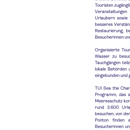
Touristen zugängl
Veranstaltungen
Urlaubern sowie 
besseres Verständ
Restaurierung, b
Besucherinnen un
Organisierte Tou
Wasser zu besuc
Tauchgängen teil
lokale Behörden 
eingebunden und g
TUI Sea the Chan
Programm, das si
Meeresschutz konz
rund 3.600 Url
besuchen, von dem
Ponton finden 
Besucherinnen und