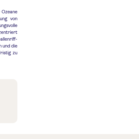
er Ozeane
rung von
ngsvolle
zentriert
nriff-
n und die
ristig zu