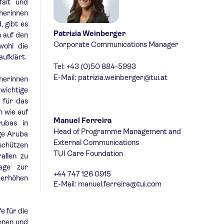
falt und
cherinnen
, gibt es
Patrizia Weinberger
h auf den
Corporate Communications Manager
wohl die
ufklärt.
Tel: +43 (0)50 884-5993
E-Mail:
patrizia.weinberger@tui.at
cherinnen
 wichtige
 für das
 wie auf
Manuel Ferreira
rubas in
Head of Programme Management and
ge Aruba
External Communications
 schützen
TUI Care Foundation
allen zu
age zur
+44 747 126 0915
u erhöhen
E-Mail:
manuel.ferreira@tui.com
e für die
innen und