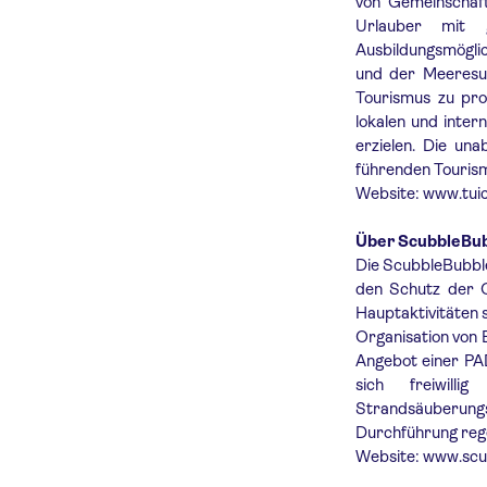
von Gemeinschaft
Urlauber mit 
Ausbildungsmögli
und der Meeresum
Tourismus zu pro
lokalen und inter
erzielen. Die un
führenden Tourism
Website: www.tuic
Über ScubbleBu
Die ScubbleBubble
den Schutz der O
Hauptaktivitäten 
Organisation von 
Angebot einer PAD
sich freiwilli
Strandsäuberungs
Durchführung reg
Website: www.scu