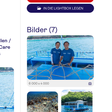
IN DIE LIGHTBOX LEGEN
Bilder (7)
len /
Care
s
6 000 x 4 000