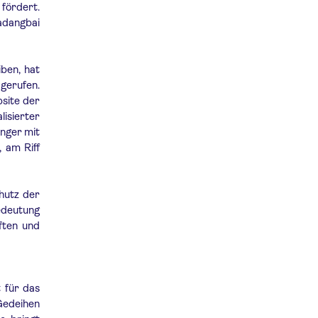
 fördert.
adangbai
ben, hat
gerufen.
bsite der
isierter
änger mit
 am Riff
hutz der
edeutung
ften und
 für das
 Gedeihen