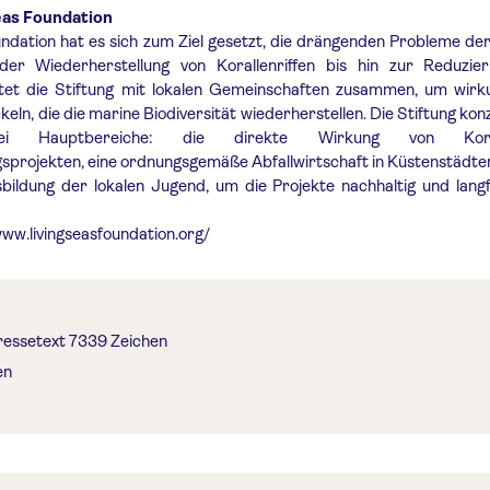
eas Foundation
undation hat es sich zum Ziel gesetzt, die drängenden Probleme d
er Wiederherstellung von Korallenriffen bis hin zur Reduzie
tet die Stiftung mit lokalen Gemeinschaften zusammen, um wirku
keln, die die marine Biodiversität wiederherstellen. Die Stiftung kon
i Hauptbereiche: die direkte Wirkung von Koralle
sprojekten, eine ordnungsgemäße Abfallwirtschaft in Küstenstädte
ildung der lokalen Jugend, um die Projekte nachhaltig und langf
www.livingseasfoundation.org/
ressetext 7339 Zeichen
en