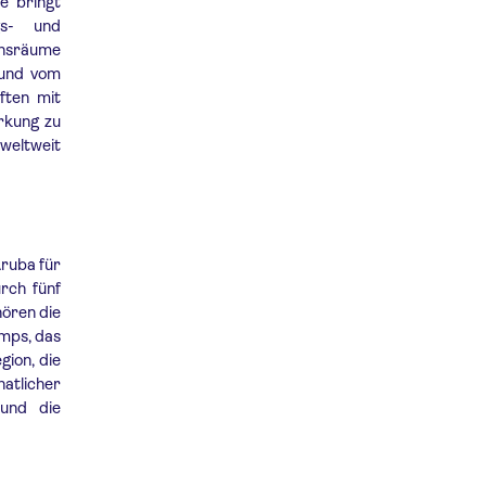
e bringt
gs- und
ensräume
 und vom
ften mit
irkung zu
weltweit
Aruba für
rch fünf
hören die
amps, das
gion, die
tlicher
 und die