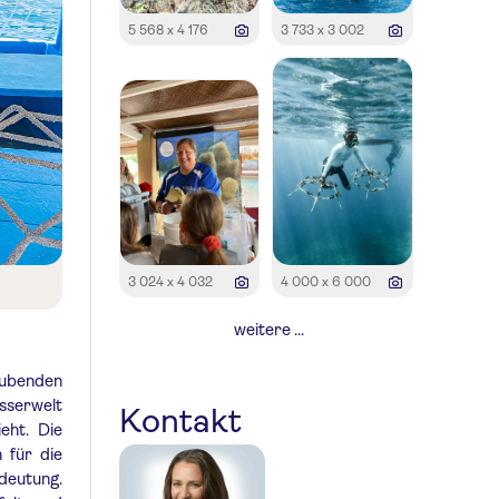
5 568 x 4 176
3 733 x 3 002
3 024 x 4 032
4 000 x 6 000
weitere ...
raubenden
sserwelt
Kontakt
eht. Die
 für die
deutung.