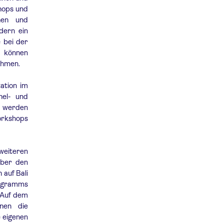
shops und
nnen und
dern ein
e bei der
, können
ehmen.
ation im
hel- und
s werden
orkshops
weiteren
über den
 auf Bali
ogramms
 Auf dem
nen die
 eigenen