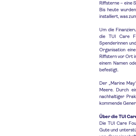
Riffsterne – eine
Bis heute wurde
installiert, was 
Um die Finanzier
die TUI Care Fo
Spenderinnen und 
Organisation ein
Riffstern vor Ort
einem Namen oder
befestigt.
Der „Marine May“ 
Meere. Durch ein
nachhaltiger Pra
kommende Genera
Über die TUI Car
Die TUI Care Foun
Gute und unterstü