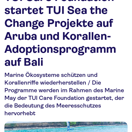
Nachhaltigkeit
startet TUI Sea the
Personalia
Change Projekte auf
Media
Aruba und Korallen-
Über uns
Adoptionsprogramm
Kontakt
auf Bali
Marine Ökosysteme schützen und
Korallenriffe wiederherstellen / Die
Programme werden im Rahmen des Marine
May der TUI Care Foundation gestartet, der
die Bedeutung des Meeresschutzes
hervorhebt