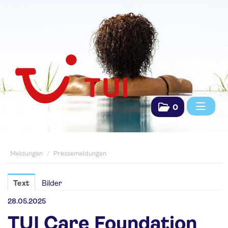
0
Meldungen
Meldungen
/
Pressemeldungen
Pressemeldungen
Saisonpräsentationen
Text
Bilder
Fachpresse
28.05.2025
TUI Care Foundation
TUI Das Reisebüro