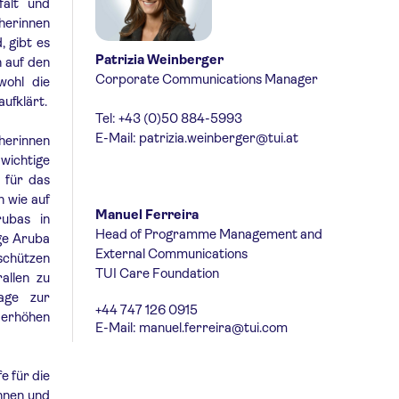
falt und
cherinnen
, gibt es
Patrizia Weinberger
h auf den
Corporate Communications Manager
wohl die
ufklärt.
Tel: +43 (0)50 884-5993
E-Mail:
patrizia.weinberger@tui.at
cherinnen
 wichtige
 für das
 wie auf
Manuel Ferreira
rubas in
Head of Programme Management and
ge Aruba
External Communications
 schützen
TUI Care Foundation
allen zu
age zur
+44 747 126 0915
u erhöhen
E-Mail:
manuel.ferreira@tui.com
e für die
innen und