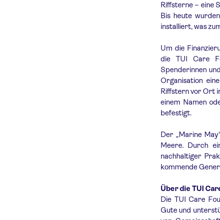
Riffsterne – eine
Bis heute wurde
installiert, was 
Um die Finanzier
die TUI Care Fo
Spenderinnen und 
Organisation ein
Riffstern vor Ort
einem Namen oder
befestigt.
Der „Marine May“ 
Meere. Durch ein
nachhaltiger Pra
kommende Genera
Über die TUI Car
Die TUI Care Foun
Gute und unterstü