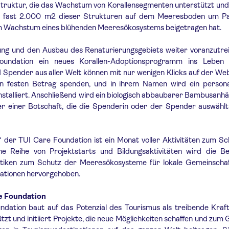
 Struktur, die das Wachstum von Korallensegmenten unterstützt und
n fast 2.000 m2 dieser Strukturen auf dem Meeresboden um P
zum Wachstum eines blühenden Meeresökosystems beigetragen hat.
ung und den Ausbau des Renaturierungsgebiets weiter voranzutrei
undation ein neues Korallen-Adoptionsprogramm ins Leben 
Spender aus aller Welt können mit nur wenigen Klicks auf der We
en festen Betrag spenden, und in ihrem Namen wird ein personal
 installiert. Anschließend wird ein biologisch abbaubarer Bambusanh
 einer Botschaft, die die Spenderin oder der Spender auswählt,
der TUI Care Foundation ist ein Monat voller Aktivitäten zum Sc
e Reihe von Projektstarts und Bildungsaktivitäten wird die B
ktiken zum Schutz der Meeresökosysteme für lokale Gemeinscha
tionen hervorgehoben.
e Foundation
dation baut auf das Potenzial des Tourismus als treibende Kraft
tzt und initiiert Projekte, die neue Möglichkeiten schaffen und zum