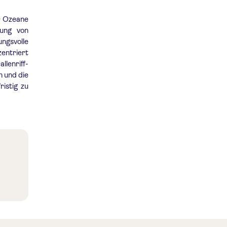
er Ozeane
rung von
ngsvolle
zentriert
nriff-
n und die
ristig zu