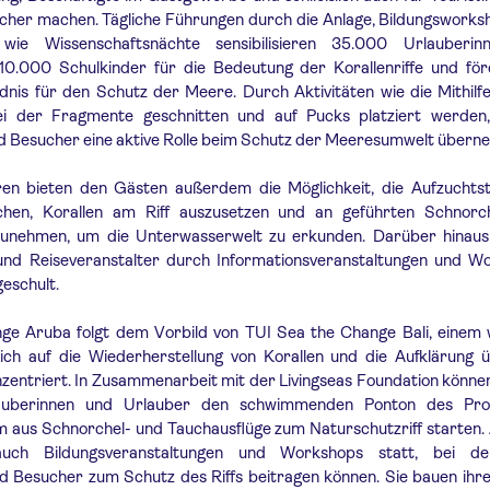
icher machen. Tägliche Führungen durch die Anlage, Bildungswork
 wie Wissenschaftsnächte sensibilisieren 35.000 Urlauberi
10.000 Schulkinder für die Bedeutung der Korallenriffe und för
nis für den Schutz der Meere. Durch Aktivitäten wie die Mithilf
ei der Fragmente geschnitten und auf Pucks platziert werden
d Besucher eine aktive Rolle beim Schutz der Meeresumwelt übern
ren bieten den Gästen außerdem die Möglichkeit, die Aufzuchtst
hen, Korallen am Riff auszusetzen und an geführten Schnorc
zunehmen, um die Unterwasserwelt zu erkunden. Darüber hinau
und Reiseveranstalter durch Informationsveranstaltungen und W
eschult.
ge Aruba folgt dem Vorbild von TUI Sea the Change Bali, einem 
ch auf die Wiederherstellung von Korallen und die Aufklärung 
entriert. In Zusammenarbeit mit der Livingseas Foundation können
auberinnen und Urlauber den schwimmenden Ponton des Pr
 aus Schnorchel- und Tauchausflüge zum Naturschutzriff starten.
auch Bildungsveranstaltungen und Workshops statt, bei de
 Besucher zum Schutz des Riffs beitragen können. Sie bauen ihre