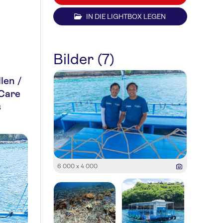
IN DIE LIGHTBOX LEGEN
Bilder (7)
len /
Care
s
6 000 x 4 000