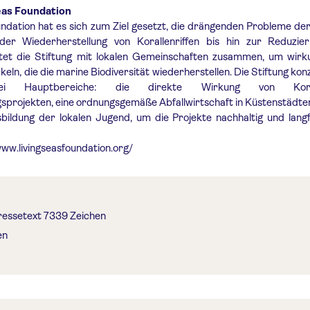
eas Foundation
undation hat es sich zum Ziel gesetzt, die drängenden Probleme d
er Wiederherstellung von Korallenriffen bis hin zur Reduzie
tet die Stiftung mit lokalen Gemeinschaften zusammen, um wirku
keln, die die marine Biodiversität wiederherstellen. Die Stiftung kon
i Hauptbereiche: die direkte Wirkung von Koralle
sprojekten, eine ordnungsgemäße Abfallwirtschaft in Küstenstädte
ildung der lokalen Jugend, um die Projekte nachhaltig und langf
www.livingseasfoundation.org/
ressetext 7339 Zeichen
en