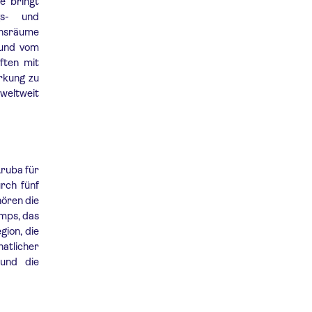
e bringt
gs- und
ensräume
 und vom
ften mit
irkung zu
weltweit
Aruba für
rch fünf
hören die
amps, das
gion, die
tlicher
 und die