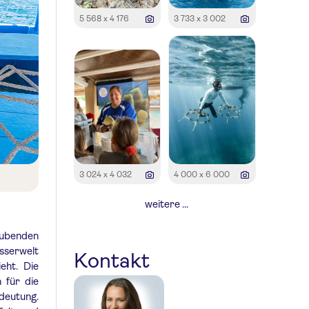
5 568 x 4 176
3 733 x 3 002
3 024 x 4 032
4 000 x 6 000
weitere ...
raubenden
sserwelt
Kontakt
eht. Die
 für die
deutung.