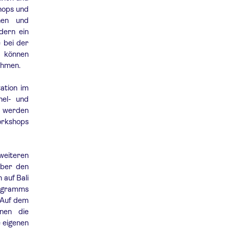
shops und
nnen und
dern ein
e bei der
, können
ehmen.
ation im
hel- und
s werden
orkshops
weiteren
über den
 auf Bali
ogramms
 Auf dem
nen die
 eigenen