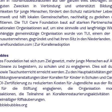
en in Tourismusdestinationen auf der ganzen Welt beitragen. Si
guten Zwecken in Verbindung und unterstützt Bildun
chkeiten für junge Menschen, fördert den Schutz natürlicher Leb
welt und hilft lokalen Gemeinschaften, nachhaltig zu gedeihen
fitieren. Die TUI Care Foundation baut auf starken Partnerscha
nationalen Organisationen auf, um eine sinnvolle und langfristige W
abhängige gemeinnützige Organisation wurde von TUI, einem der 
usunternehmen, gegründet und hat ihren Sitz in den Niederlanden.
arefoundation.com | Zur Korallenadoption
bbles
s Foundation hat sich zum Ziel gesetzt, mehr junge Menschen auf 
zeane zu begeistern, zu schulen und zu engagieren. Dies soll du
sowie Tauchunterricht erreicht werden. Zu den Hauptaktivitäten ge
Bildungsveranstaltungen über Korallen für Kinder in Schulen und C
I-Zertifizierung zu reduzierten Kosten für Jugendliche aus der Re
g für die Stiftung engagieren, die Organisation mona
aktionen, die Teilnahme an Korallenrestaurierungsaktivitäten
elmäßiger Riffsäuberungen.
bblebubbles.org