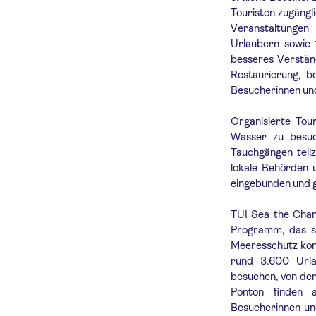
Touristen zugängl
Veranstaltungen
Urlaubern sowie 
besseres Verständ
Restaurierung, b
Besucherinnen un
Organisierte Tou
Wasser zu besuc
Tauchgängen teil
lokale Behörden 
eingebunden und g
TUI Sea the Chan
Programm, das si
Meeresschutz konz
rund 3.600 Url
besuchen, von dem
Ponton finden 
Besucherinnen und