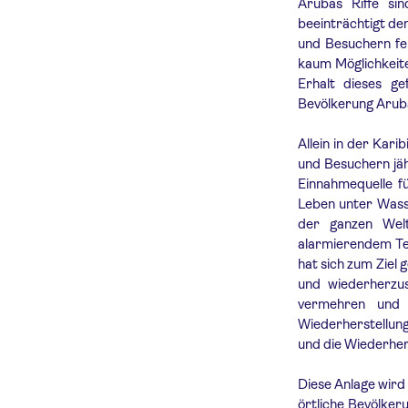
Arubas Riffe sin
beeinträchtigt de
und Besuchern feh
kaum Möglichkeite
Erhalt dieses g
Bevölkerung Aruba
Allein in der Kari
und Besuchern jähr
Einnahmequelle f
Leben unter Wass
der ganzen Welt
alarmierendem Te
hat sich zum Ziel
und wiederherzus
vermehren und 
Wiederherstellung
und die Wiederhe
Diese Anlage wird 
örtliche Bevölker