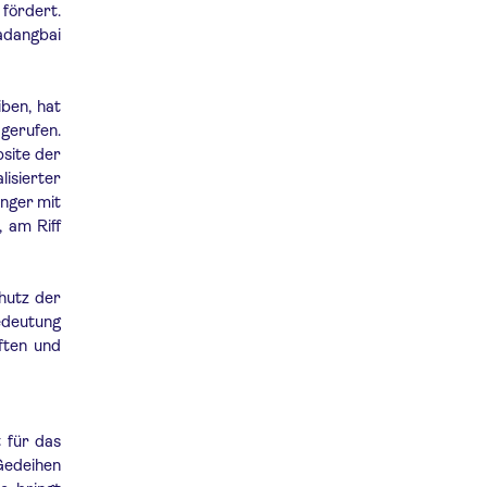
 fördert.
adangbai
ben, hat
gerufen.
bsite der
isierter
änger mit
 am Riff
hutz der
edeutung
ften und
 für das
 Gedeihen