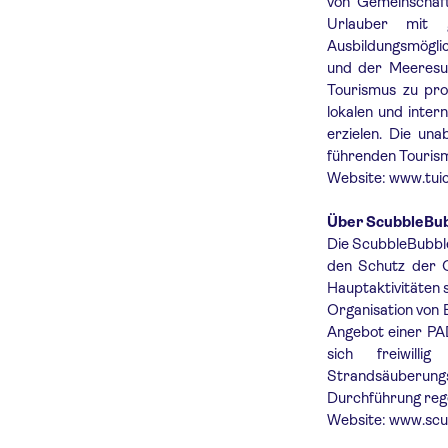
von Gemeinschaft
Urlauber mit 
Ausbildungsmögli
und der Meeresum
Tourismus zu pro
lokalen und inter
erzielen. Die un
führenden Tourism
Website: www.tuic
Über ScubbleBu
Die ScubbleBubble
den Schutz der O
Hauptaktivitäten 
Organisation von 
Angebot einer PAD
sich freiwilli
Strandsäuberungs
Durchführung reg
Website: www.scu