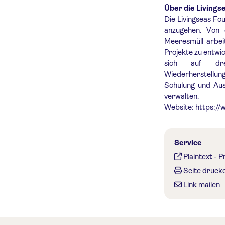
Über die Livings
Die Livingseas Fo
anzugehen. Von d
Meeresmüll arbei
Projekte zu entwic
sich auf dre
Wiederherstellung
Schulung und Ausb
verwalten.
Website: https://
Service
Plaintext
-
P
Seite druck
Link mailen