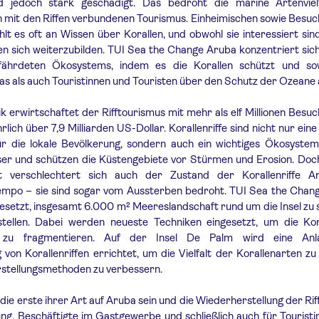
d jedoch stark geschädigt. Das bedroht die marine Artenviel
n mit den Riffen verbundenen Tourismus. Einheimischen sowie Besu
lt es oft an Wissen über Korallen, und obwohl sie interessiert sind
n sich weiterzubilden. TUI Sea the Change Aruba konzentriert sic
efährdeten Ökosystems, indem es die Korallen schützt und so
s als auch Touristinnen und Touristen über den Schutz der Ozeane a
bik erwirtschaftet der Rifftourismus mit mehr als elf Millionen Besu
lich über 7,9 Milliarden US-Dollar. Korallenriffe sind nicht nur eine
ür die lokale Bevölkerung, sondern auch ein wichtiges Ökosystem
er und schützen die Küstengebiete vor Stürmen und Erosion. Doch
 verschlechtert sich auch der Zustand der Korallenriffe A
mpo – sie sind sogar vom Aussterben bedroht. TUI Sea the Chan
 gesetzt, insgesamt 6.000 m² Meereslandschaft rund um die Insel zu
tellen. Dabei werden neueste Techniken eingesetzt, um die Kor
zu fragmentieren. Auf der Insel De Palm wird eine Anl
 von Korallenriffen errichtet, um die Vielfalt der Korallenarten z
rstellungsmethoden zu verbessern.
die erste ihrer Art auf Aruba sein und die Wiederherstellung der Riff
ung, Beschäftigte im Gastgewerbe und schließlich auch für Tourist