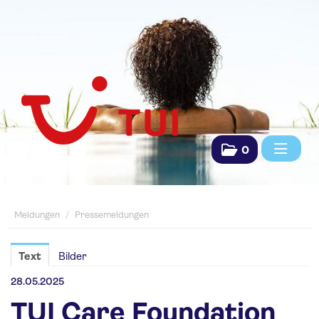
0
Meldungen
Meldungen
/
Pressemeldungen
Pressemeldungen
Saisonpräsentationen
Text
Bilder
Fachpresse
28.05.2025
TUI Care Foundation
TUI Das Reisebüro