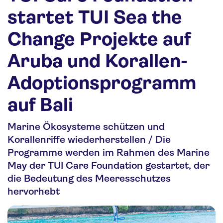
Nachhaltigkeit
startet TUI Sea the
Personalia
Change Projekte auf
Media
Aruba und Korallen-
Über uns
Adoptionsprogramm
Kontakt
auf Bali
Marine Ökosysteme schützen und
Korallenriffe wiederherstellen / Die
Programme werden im Rahmen des Marine
May der TUI Care Foundation gestartet, der
die Bedeutung des Meeresschutzes
hervorhebt