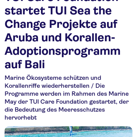
Nachhaltigkeit
startet TUI Sea the
Personalia
Change Projekte auf
Media
Aruba und Korallen-
Über uns
Adoptionsprogramm
Kontakt
auf Bali
Marine Ökosysteme schützen und
Korallenriffe wiederherstellen / Die
Programme werden im Rahmen des Marine
May der TUI Care Foundation gestartet, der
die Bedeutung des Meeresschutzes
hervorhebt