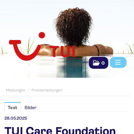
0
Meldungen
Meldungen
/
Pressemeldungen
Pressemeldungen
Saisonpräsentationen
Text
Bilder
Fachpresse
28.05.2025
TUI Care Foundation
TUI Das Reisebüro