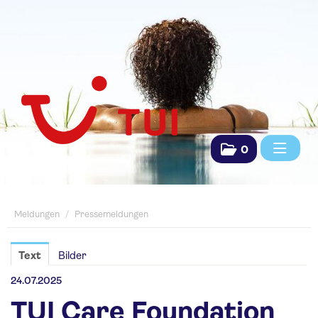
0
Meldungen
Meldungen
/
Pressemeldungen
Pressemeldungen
Saisonpräsentationen
Text
Bilder
Fachpresse
24.07.2025
TUI Care Foundation
TUI Das Reisebüro