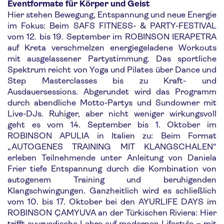
Eventformate für Körper und Geist
Hier stehen Bewegung, Entspannung und neue Energie
im Fokus: Beim SAFS FITNESS- & PARTY-FESTIVAL
vom 12. bis 19. September im ROBINSON IERAPETRA
auf Kreta verschmelzen energiegeladene Workouts
mit ausgelassener Partystimmung. Das sportliche
Spektrum reicht von Yoga und Pilates über Dance und
Step Masterclasses bis zu Kraft- und
Ausdauersessions. Abgerundet wird das Programm
durch abendliche Motto-Partys und Sundowner mit
Live-DJs. Ruhiger, aber nicht weniger wirkungsvoll
geht es vom 14. September bis 1. Oktober im
ROBINSON APULIA in Italien zu: Beim Format
„AUTOGENES TRAINING MIT KLANGSCHALEN“
erleben Teilnehmende unter Anleitung von Daniela
Frier tiefe Entspannung durch die Kombination von
autogenem Training und beruhigenden
Klangschwingungen. Ganzheitlich wird es schließlich
vom 10. bis 17. Oktober bei den AYURLIFE DAYS im
ROBINSON ÇAMYUVA an der Türkischen Riviera: Hier
trifft ayurvedische Lehre auf modernen Lifestyle – mit