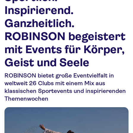
Nachhaltigkeit
Inspirierend.
Personalia
Ganzheitlich.
Media
ROBINSON begeistert
Über uns
mit Events für Körper,
Kontakt
Geist und Seele
ROBINSON bietet große Eventvielfalt in
weltweit 26 Clubs mit einem Mix aus
klassischen Sportevents und inspirierenden
Themenwochen