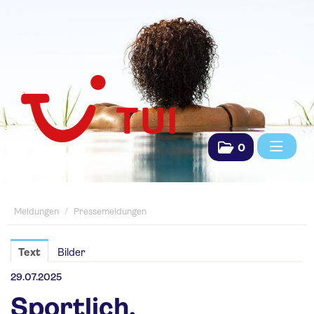
0
Meldungen
Meldungen
/
Pressemeldungen
Pressemeldungen
Saisonpräsentationen
Text
Bilder
Fachpresse
29.07.2025
Sportlich.
TUI Das Reisebüro