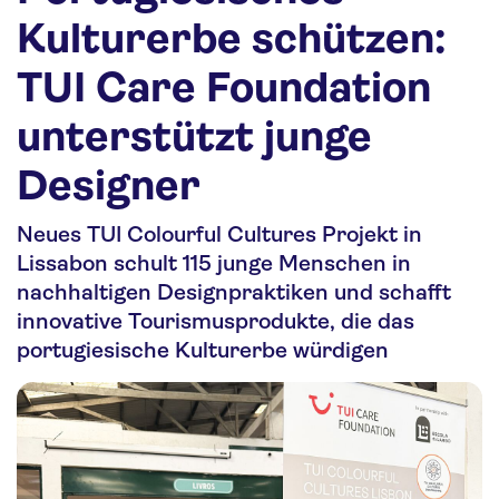
Nachhaltigkeit
Kulturerbe schützen:
Personalia
TUI Care Foundation
Media
unterstützt junge
Über uns
Designer
Kontakt
Neues TUI Colourful Cultures Projekt in
Lissabon schult 115 junge Menschen in
nachhaltigen Designpraktiken und schafft
innovative Tourismusprodukte, die das
portugiesische Kulturerbe würdigen