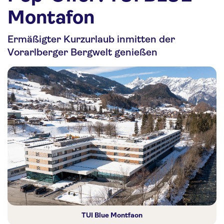
Nachhaltigkeit
Montafon
Personalia
Ermäßigter Kurzurlaub inmitten der
Media
Vorarlberger Bergwelt genießen
Über uns
Kontakt
TUI Blue Montfaon