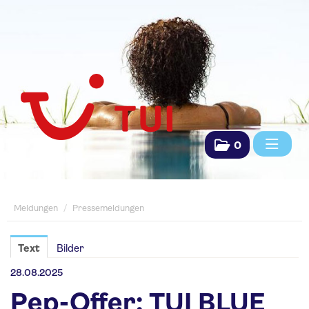
0
Meldungen
Meldungen
/
Pressemeldungen
Pressemeldungen
Saisonpräsentationen
Text
Bilder
Fachpresse
28.08.2025
Pep-Offer: TUI BLUE
TUI Das Reisebüro