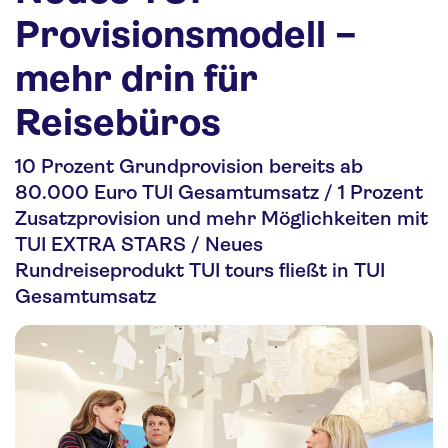
Nachhaltigkeit
Provisionsmodell –
Personalia
mehr drin für
Media
Reisebüros
Über uns
10 Prozent Grundprovision bereits ab
Kontakt
80.000 Euro TUI Gesamtumsatz / 1 Prozent
Zusatzprovision und mehr Möglichkeiten mit
TUI EXTRA STARS / Neues
Rundreiseprodukt TUI tours fließt in TUI
Gesamtumsatz