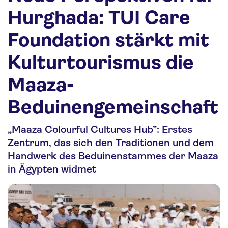
Nachhaltigkeit
Hurghada: TUI Care
Personalia
Foundation stärkt mit
Media
Kulturtourismus die
Über uns
Maaza-
Kontakt
Beduinengemeinschaft
„Maaza Colourful Cultures Hub”: Erstes
Zentrum, das sich den Traditionen und dem
Handwerk des Beduinenstammes der Maaza
in Ägypten widmet