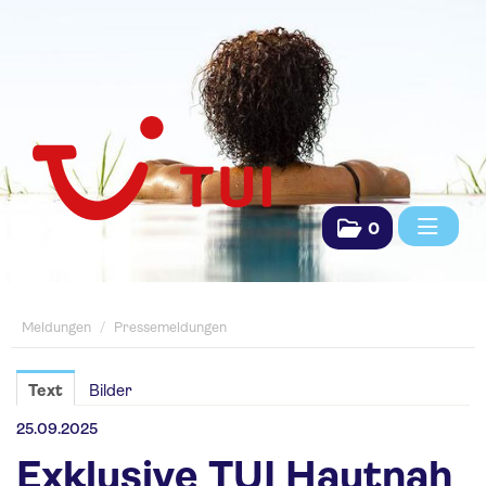
0
Meldungen
Meldungen
/
Pressemeldungen
Pressemeldungen
Saisonpräsentationen
Text
Bilder
Fachpresse
25.09.2025
Exklusive TUI Hautnah
TUI Das Reisebüro