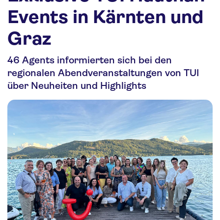
Nachhaltigkeit
Events in Kärnten und
Personalia
Graz
Media
46 Agents informierten sich bei den
Über uns
regionalen Abendveranstaltungen von TUI
über Neuheiten und Highlights
Kontakt