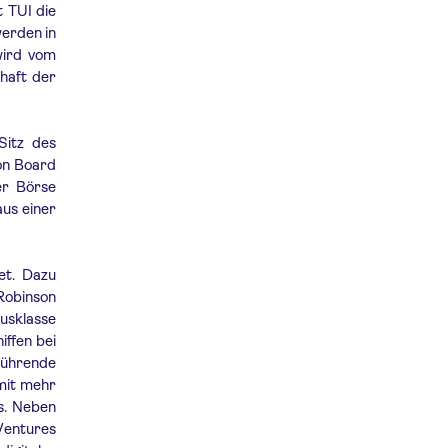
 TUI die
werden in
wird vom
chaft der
Sitz des
ion Board
er Börse
aus einer
et. Dazu
Robinson
xusklasse
iffen bei
führende
mit mehr
s. Neben
Ventures