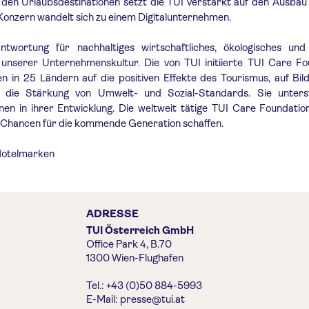
n den Urlaubsdestinationen setzt die TUI verstärkt auf den Ausbau 
Konzern wandelt sich zu einem Digitalunternehmen.
ntwortung für nachhaltiges wirtschaftliches, ökologisches und 
 unserer Unternehmenskultur. Die von TUI initiierte TUI Care Fo
en in 25 Ländern auf die positiven Effekte des Tourismus, auf Bi
e die Stärkung von Umwelt- und Sozial-Standards. Sie unters
nen in ihrer Entwicklung. Die weltweit tätige TUI Care Foundation 
e Chancen für die kommende Generation schaffen.
Hotelmarken
ADRESSE
TUI Österreich GmbH
Office Park 4, B.70
1300 Wien-Flughafen
Tel.: +43 (0)50 884-5993
E-Mail:
presse@tui.at