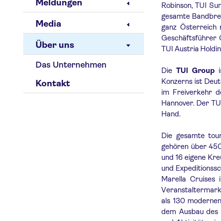
Meldungen
Robinson, TUI Sun
gesamte Bandbreit
Media
ganz Österreich
Geschäftsführer G
Über uns
TUI Austria Holdi
Das Unternehmen
Die
TUI Group
i
Konzerns ist Deut
Kontakt
im Freiverkehr d
Hannover. Der TUI
Hand.
Die gesamte tour
gehören über 450
und 16 eigene Kre
und Expeditionssc
Marella Cruises
Veranstaltermark
als 130 modernen
dem Ausbau des K