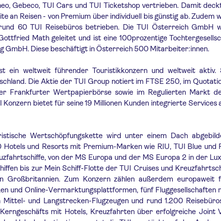
eo, Gebeco, TUI Cars und TUI Ticketshop vertrieben. Damit deckt
e an Reisen - von Premium über individuell bis günstig ab. Zudem 
 rund 60 TUI Reisebüros betrieben. Die TUI Österreich GmbH 
ottfried Math geleitet und ist eine 100prozentige Tochtergesells
ng GmbH. Diese beschäftigt in Österreich 500 Mitarbeiter:innen.
st ein weltweit führender Touristikkonzern und weltweit aktiv. 
schland. Die Aktie der TUI Group notiert im FTSE 250, im Quotat
er Frankfurter Wertpapierbörse sowie im Regulierten Markt d
 Konzern bietet für seine 19 Millionen Kunden integrierte Services 
istische Wertschöpfungskette wird unter einem Dach abgebild
 Hotels und Resorts mit Premium-Marken wie RIU, TUI Blue und 
uzfahrtschiffe, von der MS Europa und der MS Europa 2 in der Lu
hiffen bis zur Mein Schiff-Flotte der TUI Cruises und Kreuzfahrtsch
 in Großbritannien. Zum Konzern zählen außerdem europaweit 
en und Online-Vermarktungsplattformen, fünf Fluggesellschaften 
 Mittel- und Langstrecken-Flugzeugen und rund 1.200 Reisebüro
erngeschäfts mit Hotels, Kreuzfahrten über erfolgreiche Joint 