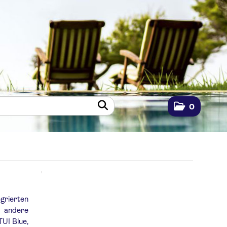
0
grierten
e andere
UI Blue,